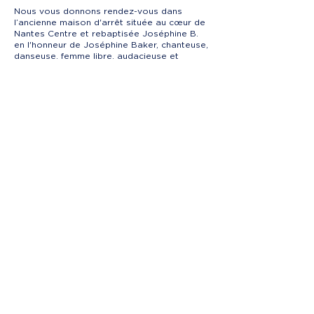
Nous vous donnons rendez-vous dans
l’ancienne maison d'arrêt située au cœur de
Nantes Centre et rebaptisée Joséphine B.
en l'honneur de Joséphine Baker, chanteuse,
danseuse, femme libre, audacieuse et
engagée qui incarne l’esprit d’émancipation,
de créativité, de métissage et symbolise le
renouveau artistique.
En somme, toutes les valeurs portées par le
Jazz et les musiciens que nous
programmons.
Blue Moon Sessions by Jazz bleu
associationjazzbleu@gmail.com
>
Découvrez nos
partenaires
> Inscrivez-vous à notre
newsletter
Men
tions